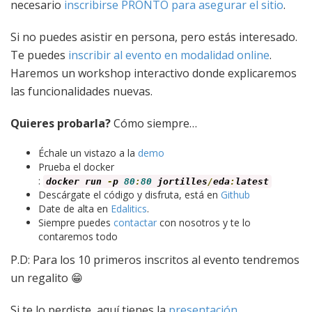
necesario
inscribirse PRONTO para asegurar el sitio
.
Si no puedes asistir en persona, pero estás interesado.
Te puedes
inscribir al evento en modalidad online
.
Haremos un workshop interactivo donde explicaremos
las funcionalidades nuevas.
Quieres probarla?
Cómo siempre…
Échale un vistazo a la
demo
Prueba el docker
:
docker run
-
p
80
:
80
jortilles
/
eda
:
latest
Descárgate el código y disfruta, está en
Github
Date de alta en
Edalitics
.
Siempre puedes
contactar
con nosotros y te lo
contaremos todo
P.D: Para los 10 primeros inscritos al evento tendremos
un regalito 😁
Si te lo perdiste, aquí tienes la
presentación