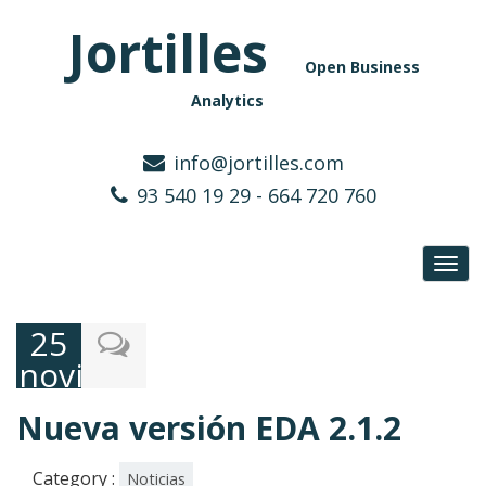
Jortilles
Open Business
Analytics
info@jortilles.com
93 540 19 29 - 664 720 760
Toggl
navig
25
noviembre,
2024
Nueva versión EDA 2.1.2
Category :
Noticias