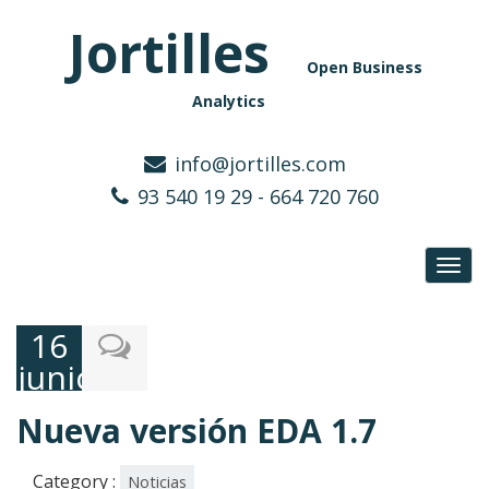
Jortilles
Open Business
Analytics
info@jortilles.com
93 540 19 29 - 664 720 760
Toggl
navig
16
junio,
2022
Nueva versión EDA 1.7
Category :
Noticias