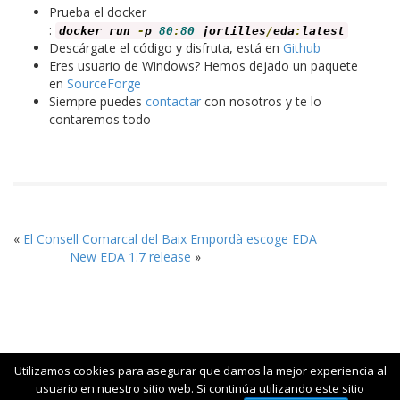
Prueba el docker
:
docker run
-
p
80
:
80
jortilles
/
eda
:
latest
Descárgate el código y disfruta, está en
Github
Eres usuario de Windows? Hemos dejado un paquete
en
SourceForge
Siempre puedes
contactar
con nosotros y te lo
contaremos todo
«
El Consell Comarcal del Baix Empordà escoge EDA
New EDA 1.7 release
»
Utilizamos cookies para asegurar que damos la mejor experiencia al
usuario en nuestro sitio web. Si continúa utilizando este sitio
© 2015 Jortilles - Business Analytics Open Source|Contacto: