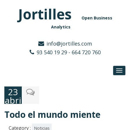
Jortilles
Open Business
Analytics
info@jortilles.com
93 540 19 29 - 664 720 760
Toggl
navig
23
abril,
2025
Todo el mundo miente
Category :
Noticias