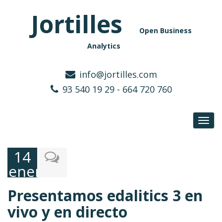
Jortilles
Open Business
Analytics
info@jortilles.com
93 540 19 29 - 664 720 760
Toggl
navig
14
enero,
2026
Presentamos edalitics 3 en
vivo y en directo